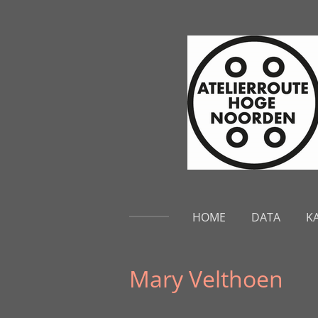
Ga
direct
naar
de
hoofdinhoud
HOME
DATA
K
Mary Velthoen